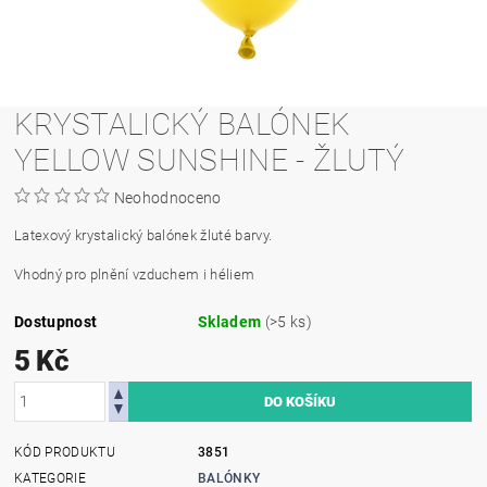
KRYSTALICKÝ BALÓNEK
YELLOW SUNSHINE - ŽLUTÝ
Neohodnoceno
Latexový krystalický balónek žluté barvy.
Vhodný pro plnění vzduchem i héliem
Dostupnost
Skladem
(>5 ks)
5 Kč
KÓD PRODUKTU
3851
KATEGORIE
BALÓNKY