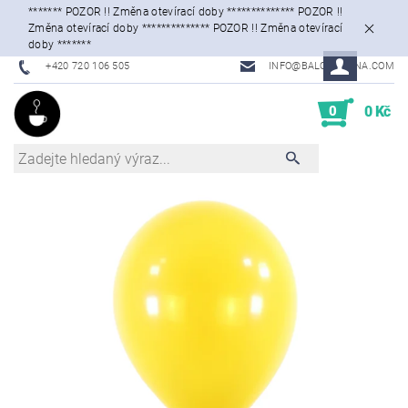
******* POZOR !! Změna otevírací doby ************** POZOR !!
Změna otevírací doby ************** POZOR !! Změna otevírací
doby *******
+420 720 106 505
INFO@BALONKARNA.COM
0
0 Kč