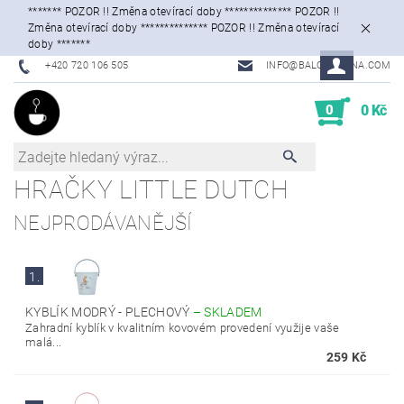
******* POZOR !! Změna otevírací doby ************** POZOR !!
Změna otevírací doby ************** POZOR !! Změna otevírací
doby *******
+420 720 106 505
INFO@BALONKARNA.COM
0
0 Kč
HRAČKY LITTLE DUTCH
NEJPRODÁVANĚJŠÍ
1.
KYBLÍK MODRÝ - PLECHOVÝ
–
SKLADEM
Zahradní kyblík v kvalitním kovovém provedení využije vaše
malá...
259 Kč