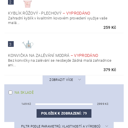
2.
KYBLÍK RŮŽOVÝ - PLECHOVÝ
–
VYPRODÁNO
Zahradní kyblík v kvalitním kovovém provedení využije vaše
malá...
259 Kč
3.
KONVIČKA NA ZALÉVÁNÍ MODRÁ
–
VYPRODÁNO
Bez konvičky na zalévání se neobejde žádná malá zahradnice
ani...
379 Kč
ZOBRAZIT VÍCE
NA SKLADĚ
149
Kč
2999
Kč
POLOŽEK K ZOBRAZENÍ:
79
FILTR PODLE PARAMETRŮ, VLASTNOSTÍ A VÝROBCŮ