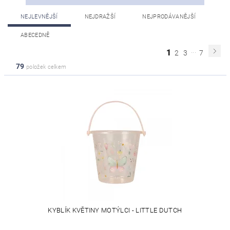
NEJLEVNĚJŠÍ
NEJDRAŽŠÍ
NEJPRODÁVANĚJŠÍ
ABECEDNĚ
...
1
2
3
7
79
položek celkem
KYBLÍK KVĚTINY MOTÝLCI - LITTLE DUTCH