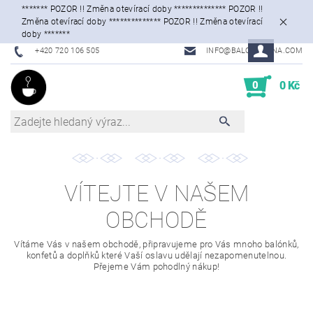
******* POZOR !! Změna otevírací doby ************** POZOR !!
Změna otevírací doby ************** POZOR !! Změna otevírací
doby *******
+420 720 106 505
INFO@BALONKARNA.COM
0
0 Kč
VÍTEJTE V NAŠEM
OBCHODĚ
Vítáme Vás v našem obchodě, připravujeme pro Vás mnoho balónků,
konfetů a doplňků které Vaší oslavu udělají nezapomenutelnou.
Přejeme Vám pohodlný nákup!