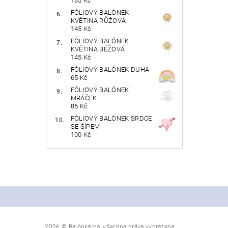
165 Kč
FÓLIOVÝ BALÓNEK
KVĚTINA RŮŽOVÁ
145 Kč
FÓLIOVÝ BALÓNEK
KVĚTINA BÉŽOVÁ
145 Kč
FÓLIOVÝ BALÓNEK DUHA
65 Kč
FÓLIOVÝ BALÓNEK
MRÁČEK
85 Kč
FÓLIOVÝ BALÓNEK SRDCE
SE ŠÍPEM
100 Kč
2026 © Balónkárna, všechna práva vyhrazena