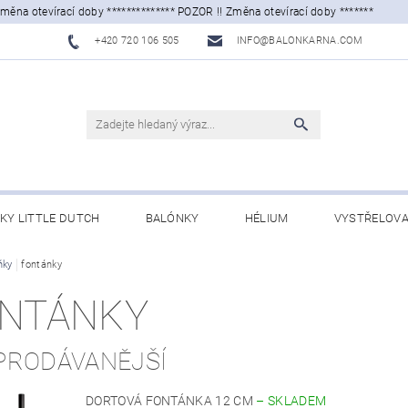
Změna otevírací doby ************** POZOR !! Změna otevírací doby *******
+420 720 106 505
INFO@BALONKARNA.COM
KY LITTLE DUTCH
BALÓNKY
HÉLIUM
VYSTŘELOVA
ňky
CHODNÍ PODMÍNKY
fontánky
KONTAKTY
NTÁNKY
PRODÁVANĚJŠÍ
DORTOVÁ FONTÁNKA 12 CM
–
SKLADEM