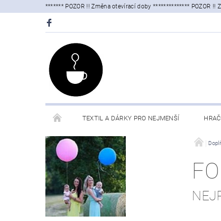
******* POZOR !! Změna otevírací doby ************** POZOR !! 
TEXTIL A DÁRKY PRO NEJMENŠÍ
HRAČ
DOPLŇKY
OSLAVY
KUFŘÍKY
Dopl
OB
FO
NEJ