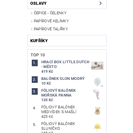
OSLAVY
ĆEPICE - ČELENKY
PAPÍROVÉ KELÍMKY
PAPÍROVÉ TALÍŘKY
KUFŘÍKY
TOP 10
HRACÍ BOX LITTLE DUTCH
- MĚSTO
419 Kč
BALÓNEK SLON MODRÝ
10 Kč
FÓLIOVÝ BALÓNEK
MOŘSKÁ PANNA
135 Kč
FÓLIOVÝ BALÓNEK
MEDVÍDEK S MAŠLÍ
425 Kč
FÓLIOVÝ BALÓNEK
SLUNÍČKO