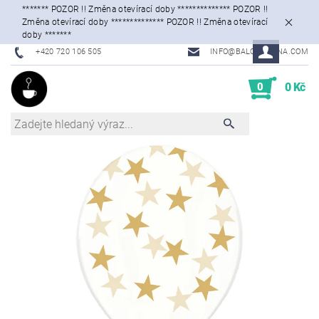
******* POZOR !! Změna otevírací doby ************** POZOR !!
Změna otevírací doby ************** POZOR !! Změna otevírací
doby *******
+420 720 106 505
INFO@BALONKARNA.COM
0
0 Kč