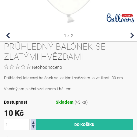
1
z 2
PRŮHLEDNÝ BALÓNEK SE
ZLATÝMI HVĚZDAMI
Neohodnoceno
Průhledný latexový balónek se zlatými hvězdami o velikosti 30 cm
Vhodný pro plnění vzduchem i héliem
Dostupnost
Skladem
(>5 ks)
10 Kč