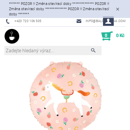
******* POZOR !! Změna otevírací doby ************** POZOR !!
Změna otevírací doby ************** POZOR !! Změna otevírací
doby *******
+420 720 106 505
INFO@BALONKARNA.COM
0
0 Kč