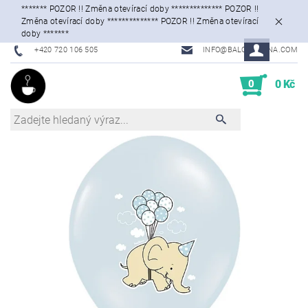
******* POZOR !! Změna otevírací doby ************** POZOR !!
Změna otevírací doby ************** POZOR !! Změna otevírací
doby *******
+420 720 106 505
INFO@BALONKARNA.COM
0
0 Kč