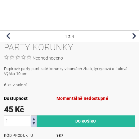
1
z 4
PARTY KORUNKY
Neohodnoceno
Papírové party puntíkaté korunky v barvách žlutá, tyrkysová a fialová.
Výška 10 cm
6 ks v balení
Dostupnost
Momentálně nedostupné
45 Kč
KÓD PRODUKTU
987