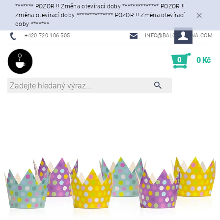
******* POZOR !! Změna otevírací doby ************** POZOR !!
Změna otevírací doby ************** POZOR !! Změna otevírací
doby *******
+420 720 106 505
INFO@BALONKARNA.COM
0
0 Kč