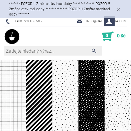
******* POZOR !! Změna otevírací doby ************** POZOR !!
Změna otevírací doby ************** POZOR !! Změna otevírací
doby *******
+420 720 106 505
INFO@BALONKARNA.COM
0
0 Kč