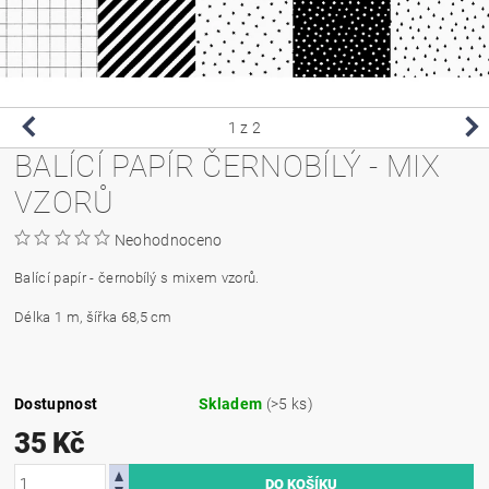
1
z 2
BALÍCÍ PAPÍR ČERNOBÍLÝ - MIX
VZORŮ
Neohodnoceno
Balící papír - černobílý s mixem vzorů.
Délka 1 m, šířka 68,5 cm
Dostupnost
Skladem
(>5 ks)
35 Kč