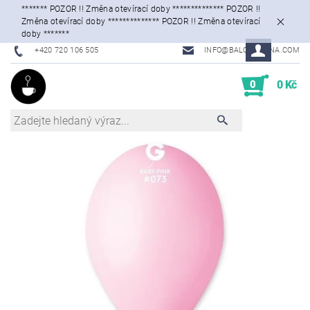
******* POZOR !! Změna otevírací doby ************** POZOR !!
Změna otevírací doby ************** POZOR !! Změna otevírací
doby *******
+420 720 106 505
INFO@BALONKARNA.COM
0
0 Kč