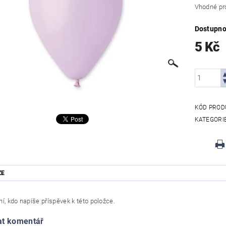
Vhodné pr
Dostupno
5 Kč
KÓD PROD
KATEGORI
ZE
í, kdo napíše příspěvek k této položce.
at komentář