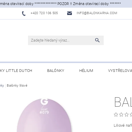
Změna otevírací doby ************** POZOR !! Změna otevírací doby *******
+420 720 106 505
INFO@BALONKARNA.COM
KY LITTLE DUTCH
BALÓNKY
HÉLIUM
VYSTŘELOVA
nky
CHODNÍ PODMÍNKY
Balónky liliové
KONTAKTY
BA
Liliové na