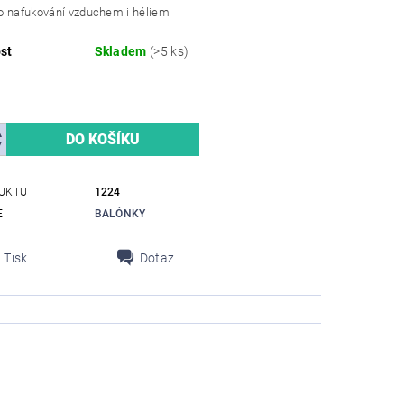
o nafukování vzduchem i héliem
st
Skladem
(>5 ks)
UKTU
1224
E
BALÓNKY
Tisk
Dotaz