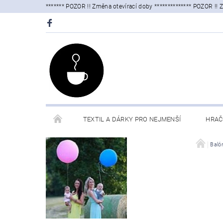
******* POZOR !! Změna otevírací doby ************** POZOR !! 
TEXTIL A DÁRKY PRO NEJMENŠÍ
HRAČ
DOPLŇKY
OSLAVY
KUFŘÍKY
Baló
OB