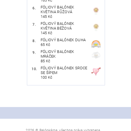
165 Kč
FÓLIOVÝ BALÓNEK
KVĚTINA RŮŽOVÁ
145 Kč
FÓLIOVÝ BALÓNEK
KVĚTINA BÉŽOVÁ
145 Kč
FÓLIOVÝ BALÓNEK DUHA
65 Kč
FÓLIOVÝ BALÓNEK
MRÁČEK
85 Kč
FÓLIOVÝ BALÓNEK SRDCE
SE ŠÍPEM
100 Kč
2026 © Balónkárna, všechna práva vyhrazena