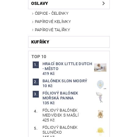
OSLAVY
ĆEPICE - ČELENKY
PAPÍROVÉ KELÍMKY
PAPÍROVÉ TALÍŘKY
KUFŘÍKY
TOP 10
HRACÍ BOX LITTLE DUTCH
- MĚSTO
419 Kč
BALÓNEK SLON MODRÝ
10 Kč
FÓLIOVÝ BALÓNEK
MOŘSKÁ PANNA
135 Kč
FÓLIOVÝ BALÓNEK
MEDVÍDEK S MAŠLÍ
425 Kč
FÓLIOVÝ BALÓNEK
SLUNÍČKO