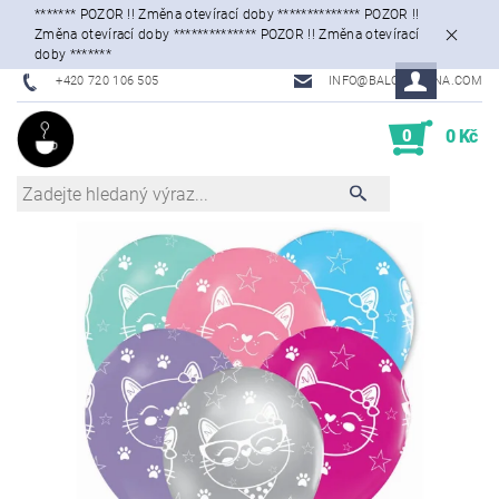
******* POZOR !! Změna otevírací doby ************** POZOR !!
Změna otevírací doby ************** POZOR !! Změna otevírací
doby *******
+420 720 106 505
INFO@BALONKARNA.COM
0
0 Kč