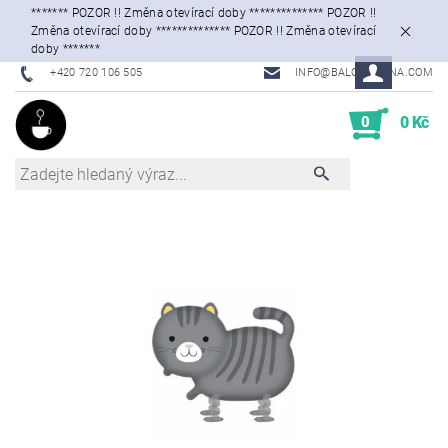
******* POZOR !! Změna otevírací doby ************** POZOR !!
Změna otevírací doby ************** POZOR !! Změna otevírací
doby *******
+420 720 106 505
INFO@BALONKARNA.COM
0
0 Kč