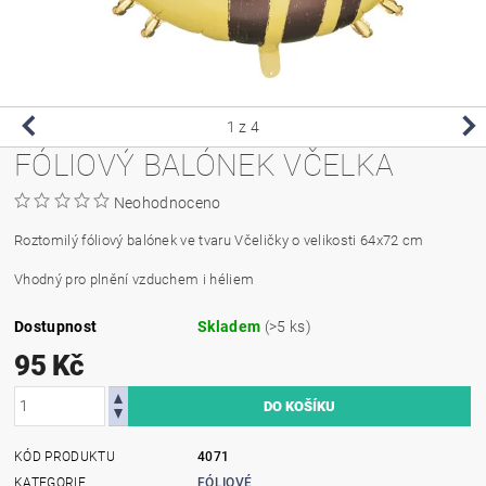
1
z 4
FÓLIOVÝ BALÓNEK VČELKA
Neohodnoceno
Roztomilý fóliový balónek ve tvaru Včeličky o velikosti 64x72 cm
Vhodný pro plnění vzduchem i héliem
Dostupnost
Skladem
(>5 ks)
95 Kč
KÓD PRODUKTU
4071
KATEGORIE
FÓLIOVÉ