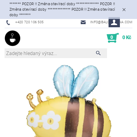
******* POZOR !! Změna otevírací doby ************** POZOR !!
Změna otevírací doby ************** POZOR !! Změna otevírací
doby *******
+420 720 106 505
INFO@BALONKARNA.COM
0
0 Kč