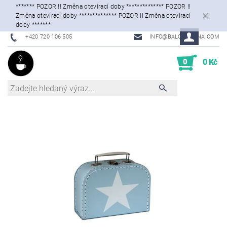
******* POZOR !! Změna otevírací doby ************** POZOR !!
Změna otevírací doby ************** POZOR !! Změna otevírací
doby *******
+420 720 106 505
INFO@BALONKARNA.COM
0
0 Kč