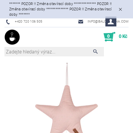
******* POZOR !! Změna otevírací doby ************** POZOR !!
Změna otevírací doby ************** POZOR !! Změna otevírací
doby *******
+420 720 106 505
INFO@BALONKARNA.COM
0
0 Kč